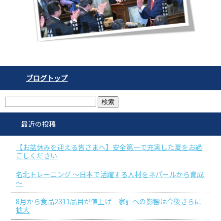
ブログトップ
最近の投稿
【お盆休みを迎える皆さまへ】安全第一で充実した夏をお過
ごしください
名北トレーニング ～日本で活躍する人材をネパールから育成
～
8月から食品2311品目が値上げ 家計への影響は今後さらに
拡大