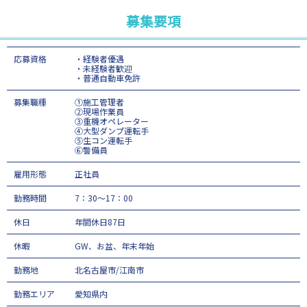
募集要項
応募資格
・経験者優遇
・未経験者歓迎
・普通自動車免許
募集職種
①施工管理者
②現場作業員
③重機オペレーター
④大型ダンプ運転手
⑤生コン運転手
⑥警備員
雇用形態
正社員
勤務時間
7：30～17：00
休日
年間休日87日
休暇
GW、お盆、年末年始
勤務地
北名古屋市/江南市
勤務エリア
愛知県内