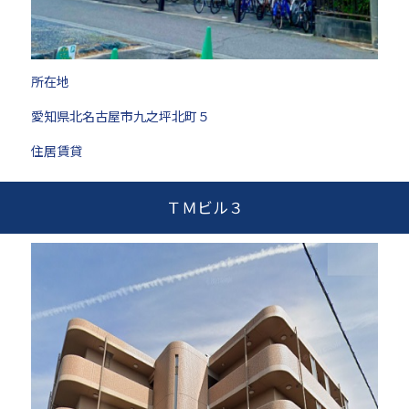
所在地
愛知県北名古屋市九之坪北町５
住居賃貸
ＴＭビル３