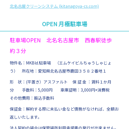
北名古屋クリーンシステム (kitanagoya-cs.com)
OPEN 月極駐車場
駐車場OPEN 北名名古屋市 西春駅徒歩
約３分
物件名：MKBld.駐車場 （エムケイビルちゅうしゃじょ
う） 所在地：愛知県北名古屋市鹿田３５８２番地１
形 状：(平置き）アスファルト 保 証 金 ：賃料１か月
分 手数料：5,000円 車庫証明：3,000円+消費税
その他費用：振込手数料
保証金：解約する際に未払い金など債務がなければ、全額お
返しいたします。
法人契約の場合は保管場所利用承諾書の発行が出来ません。