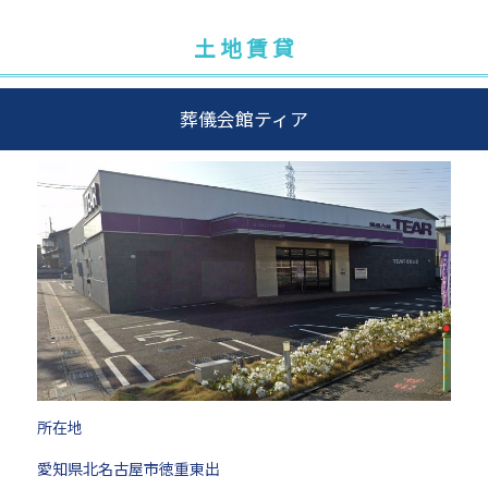
土 地 賃 貸
葬儀会館ティア
所在地
愛知県北名古屋市徳重東出