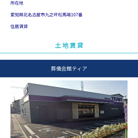
所在地
愛知県北名古屋市九之坪松馬場107番
住居賃貸
土 地 賃 貸
葬儀会館ティア