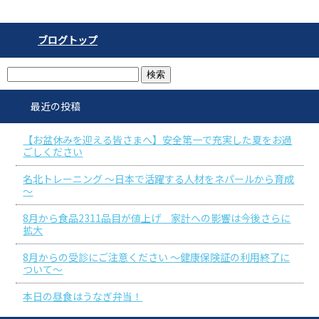
ブログトップ
最近の投稿
【お盆休みを迎える皆さまへ】安全第一で充実した夏をお過
ごしください
名北トレーニング ～日本で活躍する人材をネパールから育成
～
8月から食品2311品目が値上げ 家計への影響は今後さらに
拡大
8月からの受診にご注意ください ～健康保険証の利用終了に
ついて～
本日の昼食はうなぎ弁当！