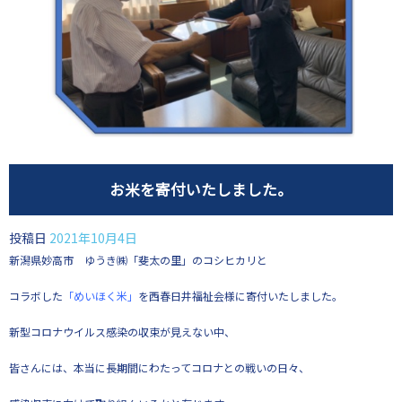
お米を寄付いたしました。
投稿日
2021年10月4日
新潟県妙高市 ゆうき㈱「斐太の里」のコシヒカリと
コラボした
「めいほく米」
を西春日井福祉会様に寄付いたしました。
新型コロナウイルス感染の収束が見えない中、
皆さんには、本当に長期間にわたってコロナとの戦いの日々、