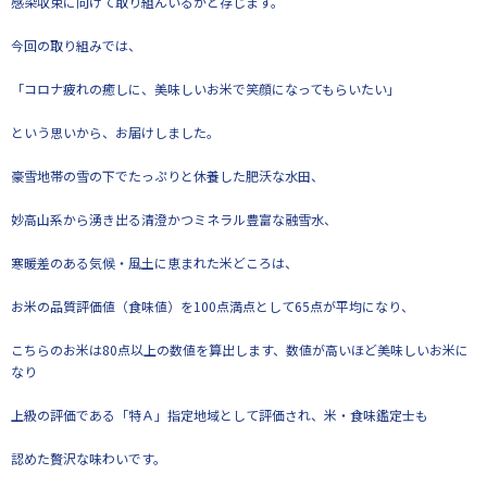
感染収束に向けて取り組んいるかと存じます。
今回の取り組みでは、
「コロナ疲れの癒しに、美味しいお米で笑顔になってもらいたい」
という思いから、お届けしました。
豪雪地帯の雪の下でたっぷりと休養した肥沃な水田、
妙高山系から湧き出る清澄かつミネラル豊富な融雪水、
寒暖差のある気候・風土に恵まれた米どころは、
お米の品質評価値（食味値）を100点満点として65点が平均になり、
こちらのお米は80点以上の数値を算出します、数値が高いほど美味しいお米に
なり
上級の評価である「特Ａ」指定地域として評価され、米・食味鑑定士も
認めた贅沢な味わいです。