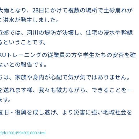
大雨となり、28日にかけて複数の場所で土砂崩れが
て洪水が発生しました。
近郊では、河川の堤防が決壊し、住宅の浸水や幹線
るということです。
OKUトレーニングの従業員の方や学生たちの安否を確
ないとの報告です。
ちは、家族や身内が心配で気が気ではありません。
を送れます様、我々も微力ながら、できることを一
ます。
復旧・復興を成し遂げ、より災害に強い地域社会を
29/k10014594921000.html