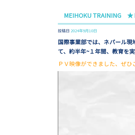
MEIHOKU TRAINI
投稿日
2024年9月10日
国際事業部では、ネパール現地法
て、約半年~１年間、教育を
ＰＶ映像ができました、ぜひ
動
画
プ
レ
ー
ヤ
ー