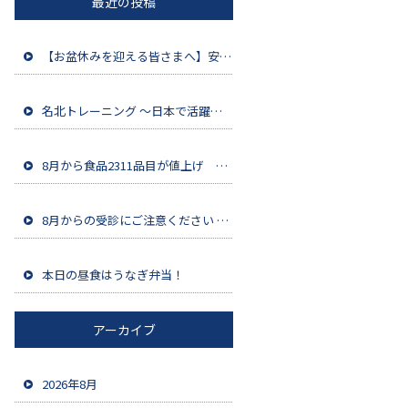
最近の投稿
【お盆休みを迎える皆さまへ】安全第一で充実した夏をお過ごしください
名北トレーニング ～日本で活躍する人材をネパールから育成～
8月から食品2311品目が値上げ 家計への影響は今後さらに拡大
8月からの受診にご注意ください ～健康保険証の利用終了について～
本日の昼食はうなぎ弁当！
アーカイブ
2026年8月