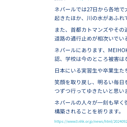
ネパールでは27日から各地で
起きたほか、川の水があふれ
また、首都カトマンズやその
道路の通行止めが相次いでい
ネパールにあります、MEIH
認、学校は今のところ被害は
日本にいる実習生や卒業生た
笑顔を取り戻し、明るい毎日
つずつ行ってゆきたいと思い
ネパールの人々が一刻も早く
構築さ
れることを祈ります。
https://www3.nhk.or.jp/news/html/202409