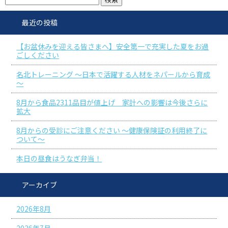
最近の投稿
【お盆休みを迎える皆さまへ】安全第一で充実した夏をお過
ごしください
名北トレーニング ～日本で活躍する人材をネパールから育成
～
8月から食品2311品目が値上げ 家計への影響は今後さらに
拡大
8月からの受診にご注意ください ～健康保険証の利用終了に
ついて～
本日の昼食はうなぎ弁当！
アーカイブ
2026年8月
2026年7月