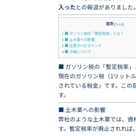
入った
との報道がありました
目次
[
hide
]
1
■ ガソリン税の「暫定税率」とは？
2
■ 土木業への影響
3
■ 注意すべきポイント
4
■ 今後について
■ ガソリン税の「暫定税率」
現在のガソリン税（1リットル
されている税金」です。この
す。
■ 土木業への影響
弊社のような土木業では、資
す。暫定税率が廃止されれば