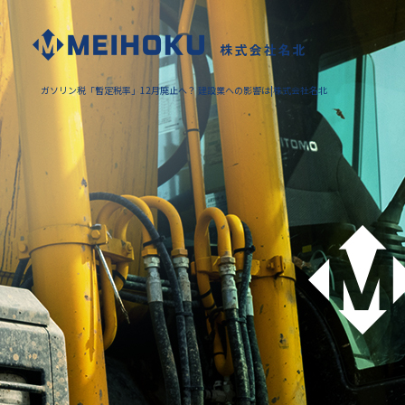
ガソリン税「暫定税率」12月廃止へ？ 建設業への影響は|株式会社名北