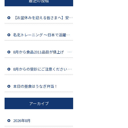
最近の投稿
【お盆休みを迎える皆さまへ】安全第一で充実した夏をお過ごしください
名北トレーニング ～日本で活躍する人材をネパールから育成～
8月から食品2311品目が値上げ 家計への影響は今後さらに拡大
8月からの受診にご注意ください ～健康保険証の利用終了について～
本日の昼食はうなぎ弁当！
アーカイブ
2026年8月