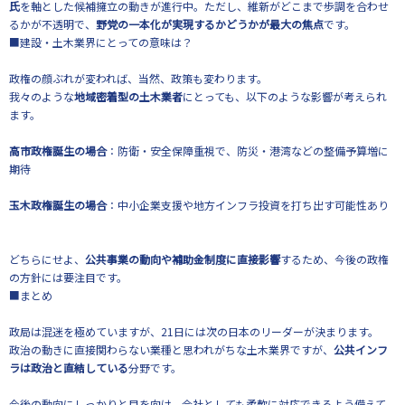
氏
を軸とした候補擁立の動きが進行中。ただし、維新がどこまで歩調を合わせ
るかが不透明で、
野党の一本化が実現するかどうかが最大の焦点
です。
■建設・土木業界にとっての意味は？
政権の顔ぶれが変われば、当然、政策も変わります。
我々のような
地域密着型の土木業者
にとっても、以下のような影響が考えられ
ます。
高市政権誕生の場合
：防衛・安全保障重視で、防災・港湾などの整備予算増に
期待
玉木政権誕生の場合
：中小企業支援や地方インフラ投資を打ち出す可能性あり
どちらにせよ、
公共事業の動向や補助金制度に直接影響
するため、今後の政権
の方針には要注目です。
■まとめ
政局は混迷を極めていますが、21日には次の日本のリーダーが決まります。
政治の動きに直接関わらない業種と思われがちな土木業界ですが、
公共インフ
ラは政治と直結している
分野です。
今後の動向にしっかりと目を向け、会社としても柔軟に対応できるよう備えて