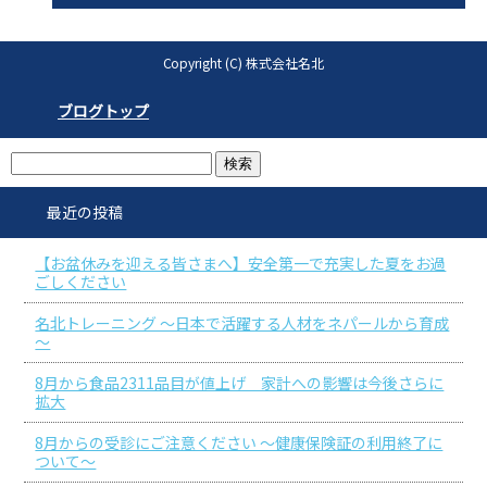
Copyright (C) 株式会社名北
ブログトップ
最近の投稿
【お盆休みを迎える皆さまへ】安全第一で充実した夏をお過
ごしください
名北トレーニング ～日本で活躍する人材をネパールから育成
～
8月から食品2311品目が値上げ 家計への影響は今後さらに
拡大
8月からの受診にご注意ください ～健康保険証の利用終了に
ついて～