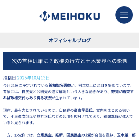
オフィシャルブログ
次の首相は誰に？政権の行方と土木業界への影響
投稿日
2025年10月13日
今月21日に予定されている
首相指名選挙
が、例年以上に注目を集めています。
背景には、自民党と公明党の連立解消という大きな動きがあり、
野党が結束す
れば政権交代もあり得る状況
が生まれています。
現在、最有力とされているのは、自民党の
高市早苗氏
。党内をまとめる狙い
で、小泉進次郎氏や林芳正氏などの起用も検討されており、組閣準備が進んで
いると見られます。
一方、野党側では、
立憲民主、維新、国民民主の3党
が会談を重ね、
玉木雄一郎