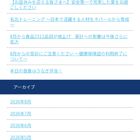
【お盆休みを迎える皆さまへ】安全第一で充実した夏をお過
ごしください
名北トレーニング ～日本で活躍する人材をネパールから育成
～
8月から食品2311品目が値上げ 家計への影響は今後さらに
拡大
8月からの受診にご注意ください ～健康保険証の利用終了に
ついて～
本日の昼食はうなぎ弁当！
アーカイブ
2026年8月
2026年7月
2026年6月
2026年5月