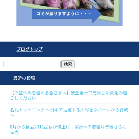
ブログトップ
最近の投稿
【お盆休みを迎える皆さまへ】安全第一で充実した夏をお過
ごしください
名北トレーニング ～日本で活躍する人材をネパールから育成
～
8月から食品2311品目が値上げ 家計への影響は今後さらに
拡大