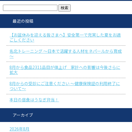
最近の投稿
【お盆休みを迎える皆さまへ】安全第一で充実した夏をお過
ごしください
名北トレーニング ～日本で活躍する人材をネパールから育成
～
8月から食品2311品目が値上げ 家計への影響は今後さらに
拡大
8月からの受診にご注意ください ～健康保険証の利用終了に
ついて～
本日の昼食はうなぎ弁当！
アーカイブ
2026年8月