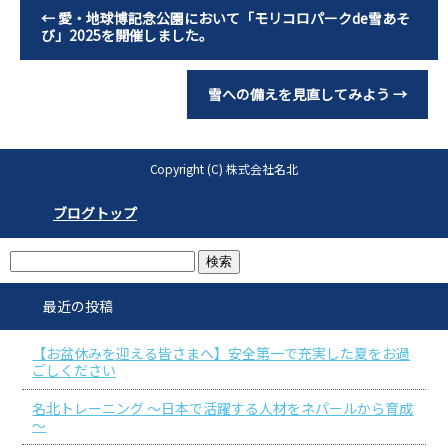
←
愛・地球博記念公園において「モリコロパークde雪あそ
び」2025を開催しました。
雪への備えを見直してみよう
→
Copyright (C) 株式会社名北
ブログトップ
最近の投稿
【お盆休みを迎える皆さまへ】安全第一で充実した夏をお過
ごしください
名北トレーニング ～日本で活躍する人材をネパールから育成
～