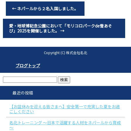
←
ネパールから２名入国しました。
愛・地球博記念公園において「モリコロパークde雪あそ
び」2025を開催しました。
→
Copyright (C) 株式会社名北
ブログトップ
最近の投稿
【お盆休みを迎える皆さまへ】安全第一で充実した夏をお過
ごしください
名北トレーニング ～日本で活躍する人材をネパールから育成
～