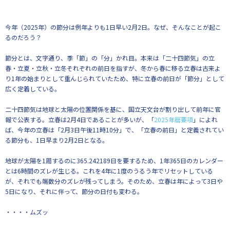
今年（2025年）の節分は例年よりも1日早い2月2日。なぜ、そんなことが起こ
るのだろう？
節分とは、文字通り、季「節」の「分」かれ目。本来は「二十四節気」の立
春・立夏・立秋・立冬それぞれの前日を指すが、冬から春に移る立春は古来よ
り1年の始まりとして重んじられていたため、特に立春の前日が「節分」として
広く定着している。
二十四節気は地球と太陽の位置関係を基に、国立天文台が割り出して前年に官
報で公表する。立春は2月4日であることが多いが、「
2025年暦要項
」によれ
ば、今年の立春は「2月3日午後11時10分」で、「立春の前日」と定義されてい
る節分も、1日早まり2月2日となる。
地球が太陽を1周するのに365.242189日を要するため、1年365日のカレンダー
とは6時間のズレが生じる。これを4年に1度のうるう年でリセットしている
が、それでも端数分のズレが残ってしまう。そのため、立春は年によって3日や
5日になり、それに伴って、節分の日付も変わる。
・・・・ムズッ