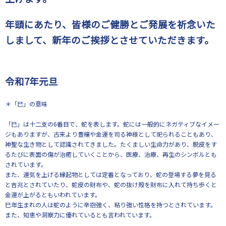
年頭にあたり、皆様のご健勝とご発展を祈念いた
しまして、新年のご挨拶とさせていただきます。
令和7年元旦
＊「巳」の意味
「巳」は十二支の6番目で、蛇を表します。蛇には一般的にネガティブなイメー
ジもありますが、古来より豊穣や金運を司る神様として祀られることもあり、
神聖な生き物として認識されてきました。たくましい生命力があり、脱皮をす
るたびに表面の傷が治癒していくことから、医療、治療、再生のシンボルとも
されています。
また、運気を上げる縁起物としては定番となっており、蛇の登場する夢を見る
と吉兆とされていたり、蛇皮の財布や、蛇の抜け殻を財布に入れて持ち歩くと
金運が上がるともいわれています。
巳年生まれの人は蛇のように辛抱強く、粘り強い性格を持つとされています。
また、知恵や洞察力に優れているとも言われています。