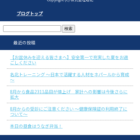
ブログトップ
最近の投稿
【お盆休みを迎える皆さまへ】安全第一で充実した夏をお過
ごしください
名北トレーニング ～日本で活躍する人材をネパールから育成
～
8月から食品2311品目が値上げ 家計への影響は今後さらに
拡大
8月からの受診にご注意ください ～健康保険証の利用終了に
ついて～
本日の昼食はうなぎ弁当！