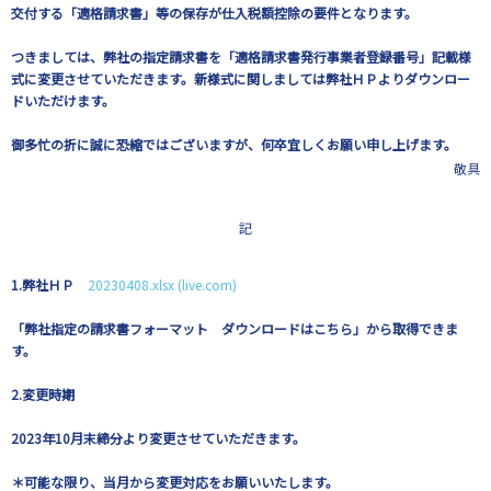
交付する「適格請求書」等の保存が仕入税額控除の要件となります。
つきましては、弊社の指定請求書を「適格請求書発行事業者登録番号」記載様
式に変更させていただきます。新様式に関しましては弊社ＨＰよりダウンロー
ドいただけます。
御多忙の折に誠に恐縮ではございますが、何卒宜しくお願い申し上げます。
敬具
記
1.
弊社ＨＰ
20230408.xlsx (live.com)
「弊社指定の請求書フォーマット ダウンロードはこちら」から取得できま
す。
2.
変更時期
2023
年10月末締分より変更させていただきます。
＊可能な限り、当月から変更対応をお願いいたします。